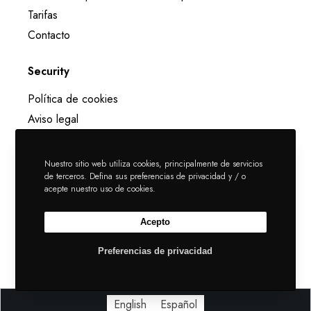
Tarifas
Contacto
Security
Política de cookies
Aviso legal
Política de privacidad
Nuestro sitio web utiliza cookies, principalmente de servicios
de terceros. Defina sus preferencias de privacidad y / o
acepte nuestro uso de cookies.
Acepto
©2021 Coworking Benalmadena
Preferencias de privacidad
Política de cookies
English
Español